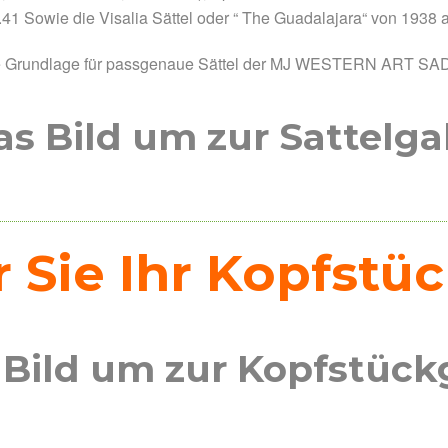
 Sowie die Visalia Sättel oder “ The Guadalajara“ von 1938 a
 Die Grundlage für passgenaue Sättel der MJ WESTERN ART SA
das Bild um zur Sattelga
ür Sie Ihr Kopfst
s Bild um zur Kopfstück