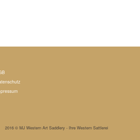
GB
atenschutz
mpressum
2016 © MJ Western Art Saddlery - Ihre Western Sattlerei