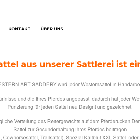
KONTAKT
ÜBER UNS
ttel aus unserer Sattlerei ist e
ESTERN ART SADDERY wird jeder Westernsattel in Handarbeit 
Bedürfnisse und die Ihres Pferdes angepasst, dadurch hat jeder We
Punzierung für jeden Sattel neu Designt und gezeichnet.
ögliche Verteilung des Reitergewichts auf dem Pferderücken.De
Sattel zur Gesunderhaltung ihres Pferdes beitragen
el, Cowhorsesattel, Trailsattel), Spezial Kaltblut XXL Sattel od